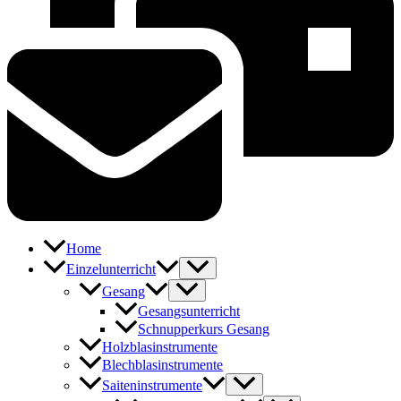
Home
Einzelunterricht
Gesang
Gesangsunterricht
Schnupperkurs Gesang
Holzblasinstrumente
Blechblasinstrumente
Saiteninstrumente