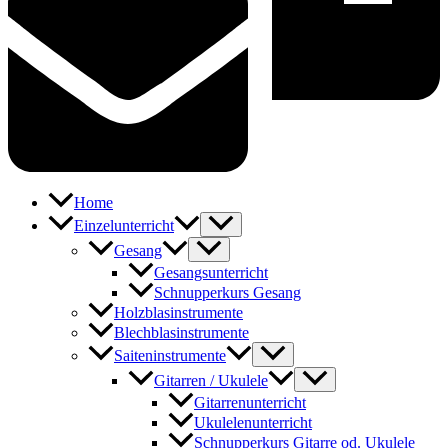
Home
Einzelunterricht
Gesang
Gesangsunterricht
Schnupperkurs Gesang
Holzblasinstrumente
Blechblasinstrumente
Saiteninstrumente
Gitarren / Ukulele
Gitarrenunterricht
Ukulelenunterricht
Schnupperkurs Gitarre od. Ukulele