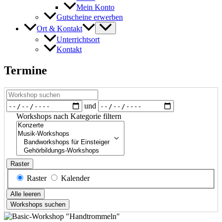
Mein Konto
Gutscheine erwerben
Ort & Kontakt
Unterrichtsort
Kontakt
Termine
Workshop
suchen
Daten
und
Workshops nach Kategorie filtern
Workshops
nach
Kategorie
filtern
Raster
Anzeigetyp
Raster
Kalender
für
Alle leeren
Suchergebnisse
Workshops suchen