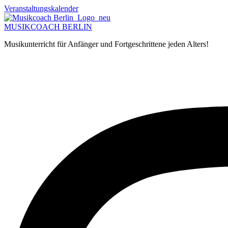
Zum
Veranstaltungskalender
Inhalt
springen
MUSIKCOACH BERLIN
Musikunterricht für Anfänger und Fortgeschrittene jeden Alters!