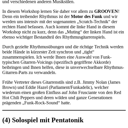
und verschiedenen anderen Musikstilen.
In diesem Workshop lernen Sie daher vor allem zu
GROOVEN
!
Denn ein treibender Rhythmus ist der
Motor des Funk
und wir
werden uns intensiv mit der sogenannten „Scratch-Technik“ der
rechten Hand befassen. Auch kommt die linke Hand in diesem
Workshop nicht zu kurz, denn das „Muting“ der linken Hand ist ein
ebenso wichtiger Bestandteil des Rhythmusgitarrenspiels.
Durch gezielte Rhythmusübungen und die richtige Technik werden
beide Hände in kürzester Zeit synchron und „tight“
zusammenspielen. Ich werde Ihnen eine Auswahl von Funk-
typischen Gitarren-Voicings (spezifisch gegriffene Akkorde)
beibringen und Ihnen helfen, diese in unverwechselbare Rhythmus-
Gitarren-Parts zu verwandeln.
Frühe Vertreter dieses Gitarrenstils sind z.B. Jimmy Nolan (James
Brown) und Eddie Hazel (Parliament/Funkadelic), welcher
wiederum einen großen Einfluss auf John Frusciante von den Red
Hot Chili Peppers und deren wilden und ganze Generationen
prägenden „Funk-Rock-Sound“ hatte.
(4) Solospiel mit Pentatonik