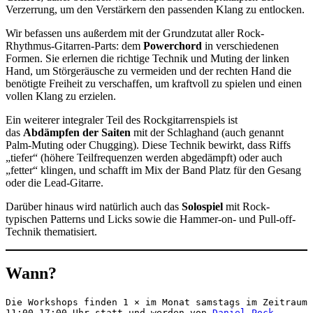
Verzerrung, um den Verstärkern den passenden Klang zu entlocken.
Wir befassen uns außerdem mit der Grundzutat aller Rock-
Rhythmus-Gitarren-Parts: dem
Powerchord
in verschiedenen
Formen. Sie erlernen die richtige Technik und Muting der linken
Hand, um Störgeräusche zu vermeiden und der rechten Hand die
benötigte Freiheit zu verschaffen, um kraftvoll zu spielen und einen
vollen Klang zu erzielen.
Ein weiterer integraler Teil des Rockgitarrenspiels ist
das
Abdämpfen der Saiten
mit der Schlaghand (auch genannt
Palm-Muting oder Chugging). Diese Technik bewirkt, dass Riffs
„tiefer“ (höhere Teilfrequenzen werden abgedämpft) oder auch
„fetter“ klingen, und schafft im Mix der Band Platz für den Gesang
oder die Lead-Gitarre.
Darüber hinaus wird natürlich auch das
Solospiel
mit Rock-
typischen Patterns und Licks sowie die Hammer-on- und Pull-off-
Technik thematisiert.
Wann?
Die Workshops finden 1 × im Monat samstags im Zeitraum 
11:00–17:00 Uhr statt und werden von 
Daniel Pock