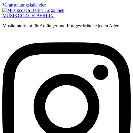
Zum
Veranstaltungskalender
Inhalt
springen
MUSIKCOACH BERLIN
Musikunterricht für Anfänger und Fortgeschrittene jeden Alters!