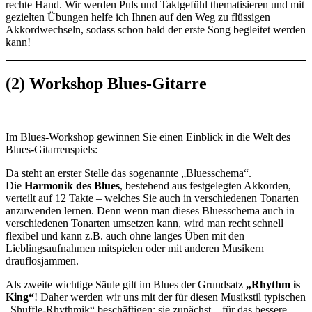
rechte Hand. Wir werden Puls und Taktgefühl thematisieren und mit
gezielten Übungen helfe ich Ihnen auf den Weg zu flüssigen
Akkordwechseln, sodass schon bald der erste Song begleitet werden
kann!
(2) Workshop Blues-Gitarre
Im Blues-Workshop gewinnen Sie einen Einblick in die Welt des
Blues-Gitarrenspiels:
Da steht an erster Stelle das sogenannte „Bluesschema“.
Die
Harmonik des Blues
, bestehend aus festgelegten Akkorden,
verteilt auf 12 Takte – welches Sie auch in verschiedenen Tonarten
anzuwenden lernen. Denn wenn man dieses Bluesschema auch in
verschiedenen Tonarten umsetzen kann, wird man recht schnell
flexibel und kann z.B. auch ohne langes Üben mit den
Lieblingsaufnahmen mitspielen oder mit anderen Musikern
drauflosjammen.
Als zweite wichtige Säule gilt im Blues der Grundsatz
„Rhythm is
King“
! Daher werden wir uns mit der für diesen Musikstil typischen
„Shuffle-Rhythmik“ beschäftigen; sie zunächst – für das bessere