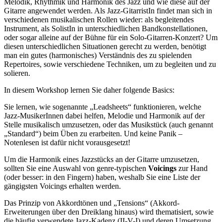
Melodik, Rhythmik und Harmonik des Jazz und wie diese auf der
Gitarre angewendet werden. Als Jazz-GitarristIn findet man sich in
verschiedenen musikalischen Rollen wieder: als begleitendes
Instrument, als SolistIn in unterschiedlichen Bandkonstellationen,
oder sogar alleine auf der Bühne für ein Solo-Gitarren-Konzert? Um
diesen unterschiedlichen Situationen gerecht zu werden, benötigt
man ein gutes (harmonisches) Verständnis des zu spielenden
Repertoires, sowie verschiedene Techniken, um zu begleiten und zu
solieren.
In diesem Workshop lernen Sie daher folgende Basics:
Sie lernen, wie sogenannte „Leadsheets“ funktionieren, welche
Jazz-MusikerInnen dabei helfen, Melodie und Harmonik auf der
Stelle musikalisch umzusetzen, oder das Musikstück (auch genannt
„Standard“) beim Üben zu erarbeiten. Und keine Panik –
Notenlesen ist dafür nicht vorausgesetzt!
Um die Harmonik eines Jazzstücks an der Gitarre umzusetzen,
sollten Sie eine Auswahl von genre-typischen
Voicings
zur Hand
(oder besser: in den Fingern) haben, weshalb Sie eine Liste der
gängigsten Voicings erhalten werden.
Das Prinzip von Akkordtönen und „Tensions“ (Akkord-
Erweiterungen über den Dreiklang hinaus) wird thematisiert, sowie
die häufig verwendete Jazz-Kadenz (II-V-I) und deren Umsetzung