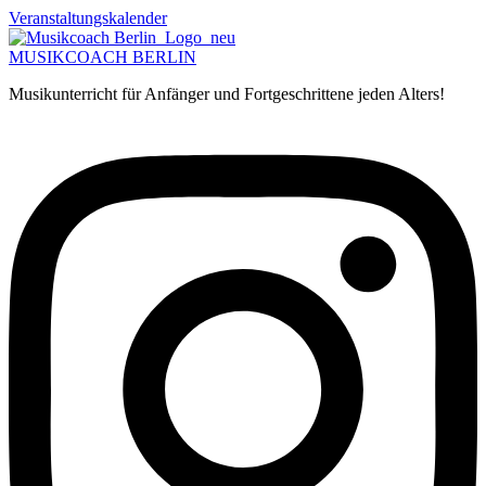
Zum
Veranstaltungskalender
Inhalt
springen
MUSIKCOACH BERLIN
Musikunterricht für Anfänger und Fortgeschrittene jeden Alters!