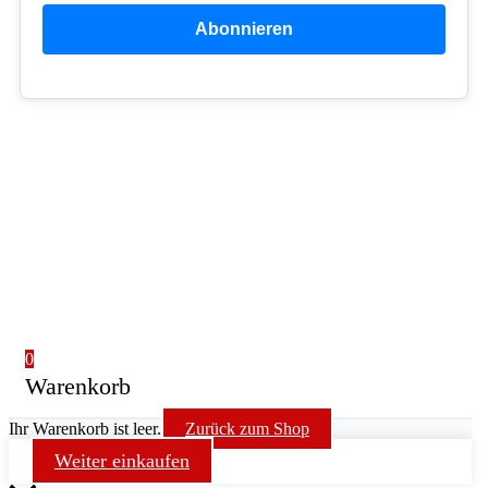
Abonnieren
Copyright © 2026 Netzwerk MUSIKCOACH BERLIN
Netzwerkpartner:
Gesangscoach Berlin
|
Gitarrencoach Berlin
|
Klaviercoach Berlin
Basscoach Berlin
| Drumcoach Berlin
|
Bandcoach Berlin
Holzbläsercoach Berlin |
Blechbläsercoach Berlin
0
Warenkorb
Ihr Warenkorb ist leer.
Zurück zum Shop
Weiter einkaufen