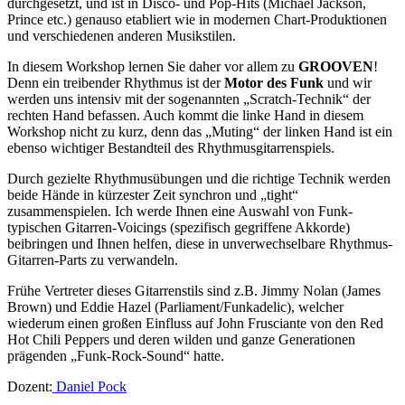
durchgesetzt, und ist in Disco- und Pop-Hits (Michael Jackson,
Prince etc.) genauso etabliert wie in modernen Chart-Produktionen
und verschiedenen anderen Musikstilen.
In diesem Workshop lernen Sie daher vor allem zu
GROOVEN
!
Denn ein treibender Rhythmus ist der
Motor des Funk
und wir
werden uns intensiv mit der sogenannten „Scratch-Technik“ der
rechten Hand befassen. Auch kommt die linke Hand in diesem
Workshop nicht zu kurz, denn das „Muting“ der linken Hand ist ein
ebenso wichtiger Bestandteil des Rhythmusgitarrenspiels.
Durch gezielte Rhythmusübungen und die richtige Technik werden
beide Hände in kürzester Zeit synchron und „tight“
zusammenspielen. Ich werde Ihnen eine Auswahl von Funk-
typischen Gitarren-Voicings (spezifisch gegriffene Akkorde)
beibringen und Ihnen helfen, diese in unverwechselbare Rhythmus-
Gitarren-Parts zu verwandeln.
Frühe Vertreter dieses Gitarrenstils sind z.B. Jimmy Nolan (James
Brown) und Eddie Hazel (Parliament/Funkadelic), welcher
wiederum einen großen Einfluss auf John Frusciante von den Red
Hot Chili Peppers und deren wilden und ganze Generationen
prägenden „Funk-Rock-Sound“ hatte.
Dozent:
Daniel Pock