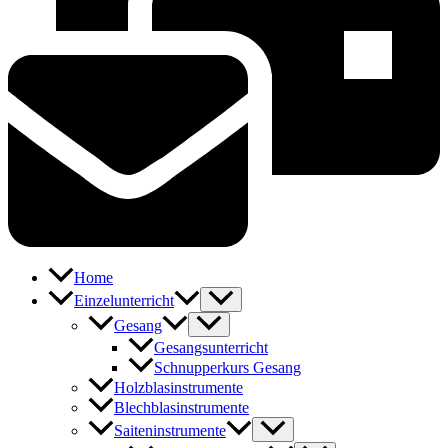
Home
Einzelunterricht
Gesang
Gesangsunterricht
Schnupperkurs Gesang
Holzblasinstrumente
Blechblasinstrumente
Saiteninstrumente