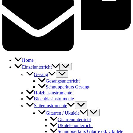
Home
Einzelunterricht
Gesang
Gesangsunterricht
Schnupperkurs Gesang
Holzblasinstrumente
Blechblasinstrumente
Saiteninstrumente
Gitarren / Ukulele
Gitarrenunterricht
Ukulelenunterricht
Schnupperkurs Gitarre od. Ukulele