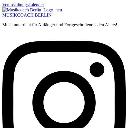
Zum
Veranstaltungskalender
Inhalt
springen
MUSIKCOACH BERLIN
Musikunterricht für Anfänger und Fortgeschrittene jeden Alters!