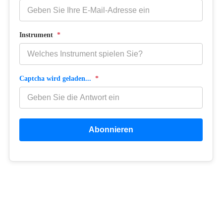
Instrument
*
Captcha wird geladen...
*
Abonnieren
Copyright © 2026 Netzwerk MUSIKCOACH BERLIN
Netzwerkpartner:
Gesangscoach Berlin
|
Gitarrencoach Berlin
|
Klaviercoach Berlin