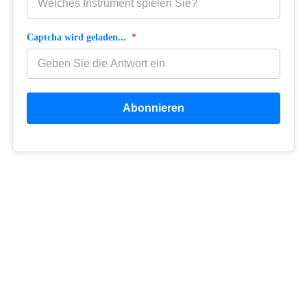
Captcha wird geladen...
*
Abonnieren
Copyright © 2026 Netzwerk MUSIKCOACH BERLIN
Netzwerkpartner:
Gesangscoach Berlin
|
Gitarrencoach Berlin
|
Klaviercoach Berlin
Basscoach Berlin
| Drumcoach Berlin
|
Bandcoach Berlin
Holzbläsercoach Berlin |
Blechbläsercoach Berlin