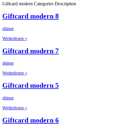
Giftcard modern Categories Description
Giftcard modern 8
shinse
Giftcard
Weiterlesen »
modern
8
Giftcard modern 7
shinse
Giftcard
Weiterlesen »
modern
7
Giftcard modern 5
shinse
Giftcard
Weiterlesen »
modern
5
Giftcard modern 6