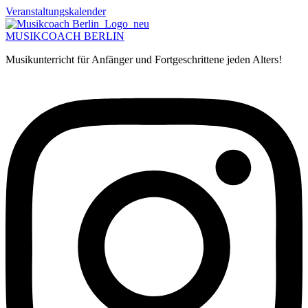
Zum
Veranstaltungskalender
Inhalt
springen
MUSIKCOACH BERLIN
Musikunterricht für Anfänger und Fortgeschrittene jeden Alters!